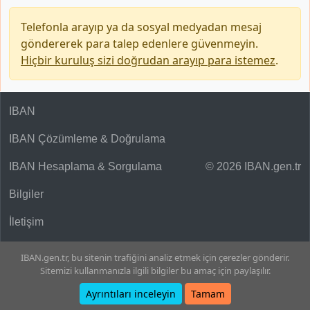
Telefonla arayıp ya da sosyal medyadan mesaj
göndererek para talep edenlere güvenmeyin.
Hiçbir kuruluş sizi doğrudan arayıp para istemez
.
IBAN
IBAN Çözümleme & Doğrulama
IBAN Hesaplama & Sorgulama
© 2026 IBAN.gen.tr
Bilgiler
İletişim
IBAN.gen.tr, bu sitenin trafiğini analiz etmek için çerezler gönderir.
Sitemizi kullanmanızla ilgili bilgiler bu amaç için paylaşılır.
Ayrıntıları inceleyin
Tamam