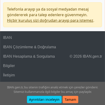
Telefonla arayıp ya da sosyal medyadan mesaj
göndererek para talep edenlere güvenmeyin.
Hiçbir kuruluş sizi doğrudan arayıp para istemez
.
IBAN
IBAN Çözümleme & Doğrulama
IBAN Hesaplama & Sorgulama
© 2026 IBAN.gen.tr
Bilgiler
İletişim
IBAN.gen.tr, bu sitenin trafiğini analiz etmek için çerezler gönderir.
Sitemizi kullanmanızla ilgili bilgiler bu amaç için paylaşılır.
Ayrıntıları inceleyin
Tamam