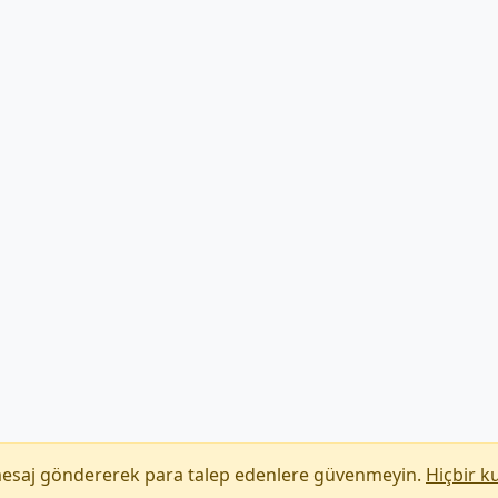
mesaj göndererek para talep edenlere güvenmeyin.
Hiçbir k