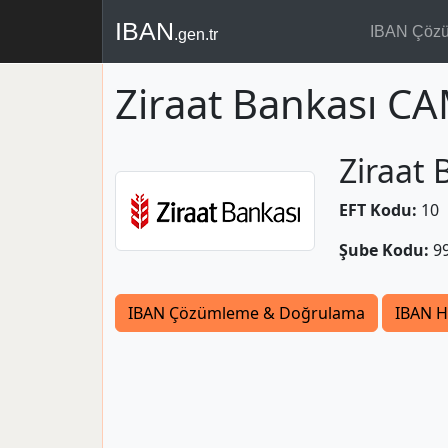
IBAN
IBAN Çöz
.gen.tr
Ziraat Bankası C
Ziraat 
EFT Kodu:
10
Şube Kodu:
9
IBAN Çözümleme & Doğrulama
IBAN H