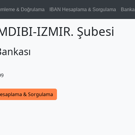
ümleme & Doğrulama
IBAN Hesaplama & Sorgulama
Banka
AMDIBI-IZMIR. Şubesi
Bankası
99
esaplama & Sorgulama