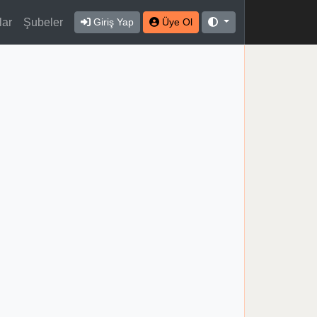
lar
Şubeler
Giriş Yap
Üye Ol