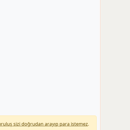
uruluş sizi doğrudan arayıp para istemez
.