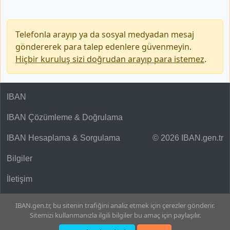
Telefonla arayıp ya da sosyal medyadan mesaj
göndererek para talep edenlere güvenmeyin.
Hiçbir kuruluş sizi doğrudan arayıp para istemez
.
IBAN
IBAN Çözümleme & Doğrulama
IBAN Hesaplama & Sorgulama
© 2026 IBAN.gen.tr
Bilgiler
İletişim
IBAN.gen.tr, bu sitenin trafiğini analiz etmek için çerezler gönderir.
Sitemizi kullanmanızla ilgili bilgiler bu amaç için paylaşılır.