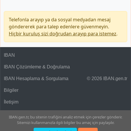
Telefonla arayıp ya da sosyal medyadan mesaj
göndererek para talep edenlere güvenmeyin.
Hiçbir kuruluş sizi doğrudan arayıp para istemez
.
IBAN
IBAN Çözümleme & Doğrulama
IBAN Hesaplama & Sorgulama
© 2026 IBAN.gen.tr
Bilgiler
İletişim
IBAN.gen.tr, bu sitenin trafiğini analiz etmek için çerezler gönderir.
Sitemizi kullanmanızla ilgili bilgiler bu amaç için paylaşılır.