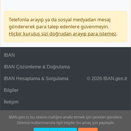
Telefonla arayıp ya da sosyal medyadan mesaj
göndererek para talep edenlere güvenmeyin.
Hiçbir kuruluş sizi doğrudan arayıp para istemez
.
IBAN
IBAN Çözümleme & Doğrulama
IBAN Hesaplama & Sorgulama
© 2026 IBAN.gen.tr
Bilgiler
İletişim
IBAN.gen.tr, bu sitenin trafiğini analiz etmek için çerezler gönderir.
Sitemizi kullanmanızla ilgili bilgiler bu amaç için paylaşılır.