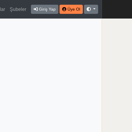
lar
Şubeler
Giriş Yap
Üye Ol