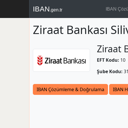
IBAN
IBAN Çöz
.gen.tr
Ziraat Bankası Sili
Ziraat 
EFT Kodu:
10
Şube Kodu:
3
IBAN Çözümleme & Doğrulama
IBAN H