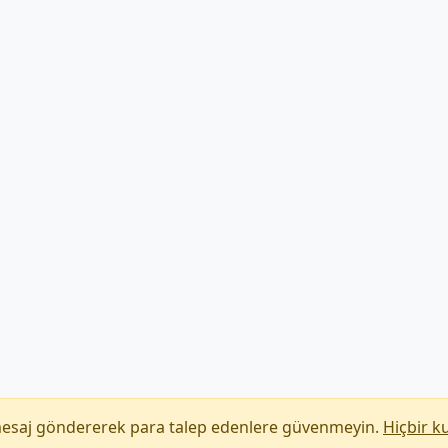
mesaj göndererek para talep edenlere güvenmeyin.
Hiçbir k