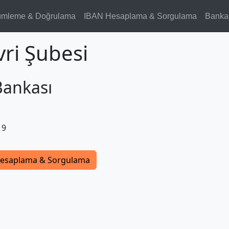
ümleme & Doğrulama
IBAN Hesaplama & Sorgulama
Banka
vri Şubesi
Bankası
19
esaplama & Sorgulama