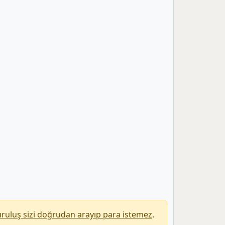
uruluş sizi doğrudan arayıp para istemez
.