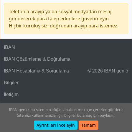
Telefonla arayıp ya da sosyal medyadan mesaj
göndererek para talep edenlere güvenmeyin.
Hiçbir kuruluş sizi doğrudan arayıp para istemez
.
IBAN
IBAN Çözümleme & Doğrulama
IBAN Hesaplama & Sorgulama
© 2026 IBAN.gen.tr
Bilgiler
İletişim
IBAN.gen.tr, bu sitenin trafiğini analiz etmek için çerezler gönderir.
Sitemizi kullanmanızla ilgili bilgiler bu amaç için paylaşılır.
Ayrıntıları inceleyin
Tamam