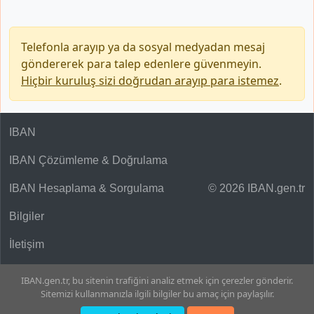
Telefonla arayıp ya da sosyal medyadan mesaj
göndererek para talep edenlere güvenmeyin.
Hiçbir kuruluş sizi doğrudan arayıp para istemez
.
IBAN
IBAN Çözümleme & Doğrulama
IBAN Hesaplama & Sorgulama
© 2026 IBAN.gen.tr
Bilgiler
İletişim
IBAN.gen.tr, bu sitenin trafiğini analiz etmek için çerezler gönderir.
Sitemizi kullanmanızla ilgili bilgiler bu amaç için paylaşılır.