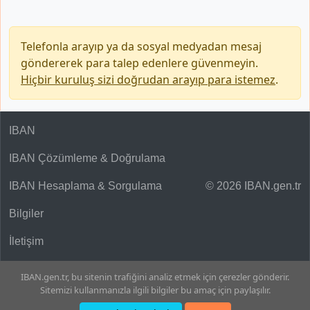
Telefonla arayıp ya da sosyal medyadan mesaj
göndererek para talep edenlere güvenmeyin.
Hiçbir kuruluş sizi doğrudan arayıp para istemez
.
IBAN
IBAN Çözümleme & Doğrulama
IBAN Hesaplama & Sorgulama
© 2026 IBAN.gen.tr
Bilgiler
İletişim
IBAN.gen.tr, bu sitenin trafiğini analiz etmek için çerezler gönderir.
Sitemizi kullanmanızla ilgili bilgiler bu amaç için paylaşılır.