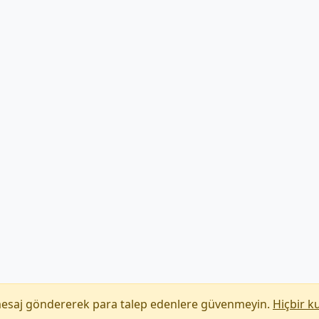
mesaj göndererek para talep edenlere güvenmeyin.
Hiçbir k