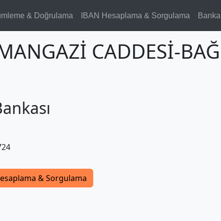
ümleme & Doğrulama
IBAN Hesaplama & Sorgulama
Banka
OSMANGAZİ CADDESİ-BA
Bankası
724
esaplama & Sorgulama