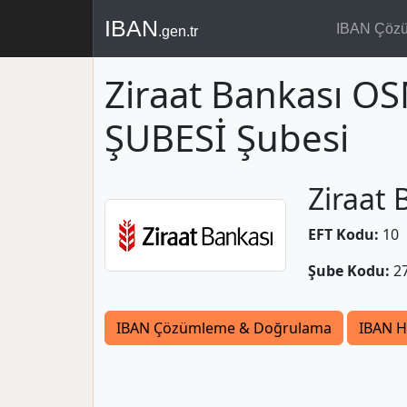
IBAN
IBAN Çöz
.gen.tr
Ziraat Bankası 
ŞUBESİ Şubesi
Ziraat 
EFT Kodu:
10
Şube Kodu:
2
IBAN Çözümleme & Doğrulama
IBAN H