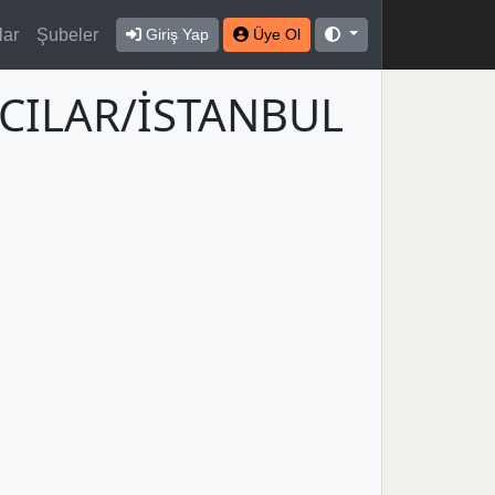
lar
Şubeler
Giriş Yap
Üye Ol
ĞCILAR/İSTANBUL