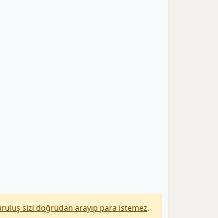
uruluş sizi doğrudan arayıp para istemez
.