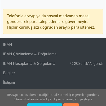
Telefonla arayıp ya da sosyal medyadan mesaj
göndererek para talep edenlere güvenmeyin.
Hiçbir kuruluş sizi doğrudan arayıp para istemez
.
IBAN
IBAN Çözümleme & Doğrulama
IBAN Hesaplama & Sorgulama
© 2026 IBAN.gen.tr
Bilgiler
İletişim
IBAN.gen.tr, bu sitenin trafiğini analiz etmek için çerezler gönderir.
Sitemizi kullanmanızla ilgili bilgiler bu amaç için paylaşılır.