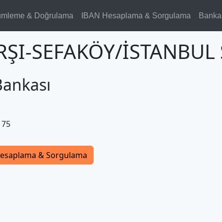
ümleme & Doğrulama
IBAN Hesaplama & Sorgulama
Banka
ARŞI-SEFAKÖY/İSTANBUL 
Bankası
175
esaplama & Sorgulama