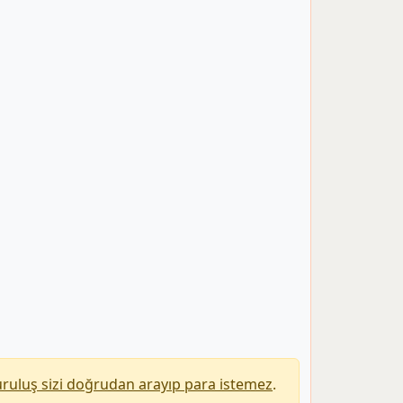
uruluş sizi doğrudan arayıp para istemez
.