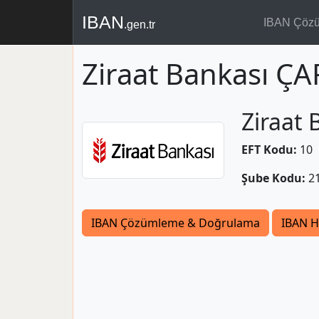
IBAN
IBAN Çöz
.gen.tr
Ziraat Bankası Ç
Ziraat 
EFT Kodu:
10
Şube Kodu:
2
IBAN Çözümleme & Doğrulama
IBAN H