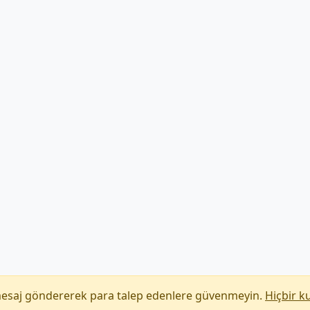
mesaj göndererek para talep edenlere güvenmeyin.
Hiçbir k