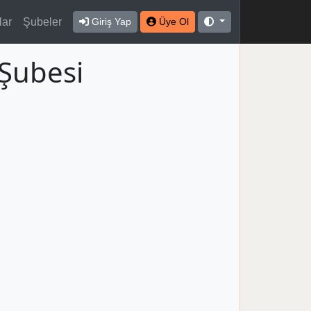
lar
Şubeler
Giriş Yap
Üye Ol
Şubesi