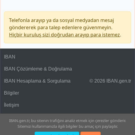
Telefonla arayıp ya da sosyal medyadan mesaj
göndererek para talep edenlere güvenmeyin.
Hiçbir kuruluş sizi doğrudan arayıp para istemez
.
IBAN
IBAN Çözümleme & Doğrulama
IBAN Hesaplama & Sorgulama
© 2026 IBAN.gen.tr
Bilgiler
İletişim
IBAN.gen.tr, bu sitenin trafiğini analiz etmek için çerezler gönderir.
Sitemizi kullanmanızla ilgili bilgiler bu amaç için paylaşılır.