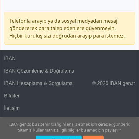
Telefonla arayıp ya da sosyal medyadan mesaj
göndererek para talep edenlere güvenmeyin.
Hiçbir kuruluş sizi doğrudan arayıp para istemez
.
IBAN
IBAN Çözümleme & Doğrulama
IBAN Hesaplama & Sorgulama
© 2026 IBAN.gen.tr
Bilgiler
İletişim
IBAN.gen.tr, bu sitenin trafiğini analiz etmek için çerezler gönderir.
Sitemizi kullanmanızla ilgili bilgiler bu amaç için paylaşılır.