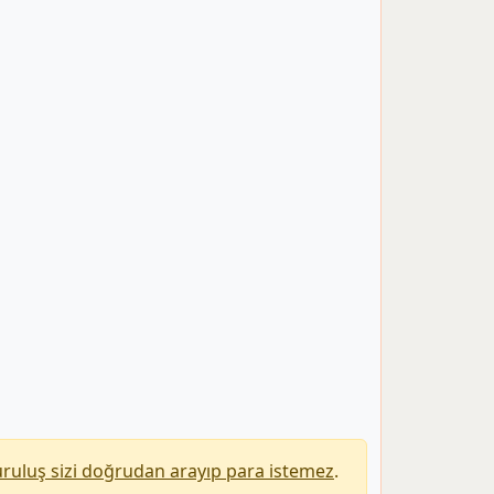
uruluş sizi doğrudan arayıp para istemez
.