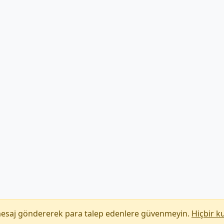
mesaj göndererek para talep edenlere güvenmeyin.
Hiçbir k