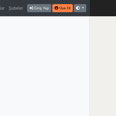
lar
Şubeler
Giriş Yap
Üye Ol