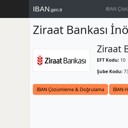
IBAN
IBAN Çöz
.gen.tr
Ziraat Bankası İn
Ziraat 
EFT Kodu:
10
Şube Kodu:
7
IBAN Çözümleme & Doğrulama
IBAN H