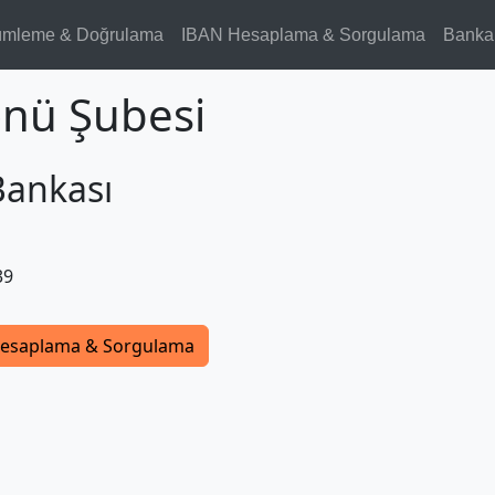
ümleme & Doğrulama
IBAN Hesaplama & Sorgulama
Banka
önü Şubesi
Bankası
39
esaplama & Sorgulama