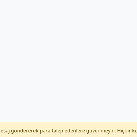
mesaj göndererek para talep edenlere güvenmeyin.
Hiçbir k