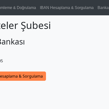
ümleme & Doğrulama
IBAN Hesaplama & Sorgulama
Banka
teler Şubesi
Bankası
05
esaplama & Sorgulama