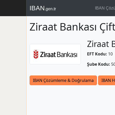
IBAN
IBAN Çöz
.gen.tr
Ziraat Bankası Çif
Ziraat 
EFT Kodu:
10
Şube Kodu:
5
IBAN Çözümleme & Doğrulama
IBAN H