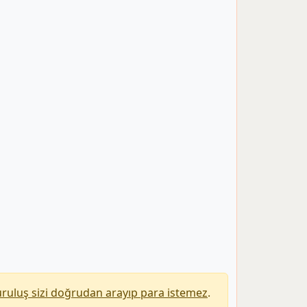
uruluş sizi doğrudan arayıp para istemez
.