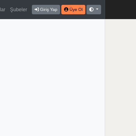
lar
Şubeler
Giriş Yap
Üye Ol