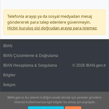
Telefonla arayıp ya da sosyal medyadan mesaj
göndererek para talep edenlere güvenmeyin.
Hiçbir kuruluş sizi doğrudan arayıp para istemez
.
IBAN
IBAN Çözümleme & Doğrulama
IBAN Hesaplama & Sorgulama
© 2026 IBAN.gen.tr
Bilgiler
İletişim
IBAN.gen.tr, bu sitenin trafiğini analiz etmek için çerezler gönderir.
Sitemizi kullanmanızla ilgili bilgiler bu amaç için paylaşılır.