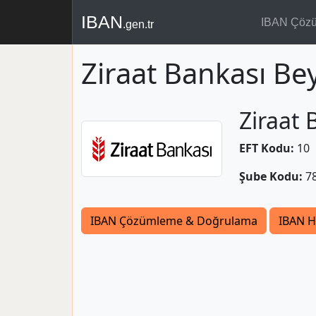
IBAN
IBAN Çöz
.gen.tr
Ziraat Bankası Be
Ziraat 
EFT Kodu:
10
Şube Kodu:
7
IBAN Çözümleme & Doğrulama
IBAN H