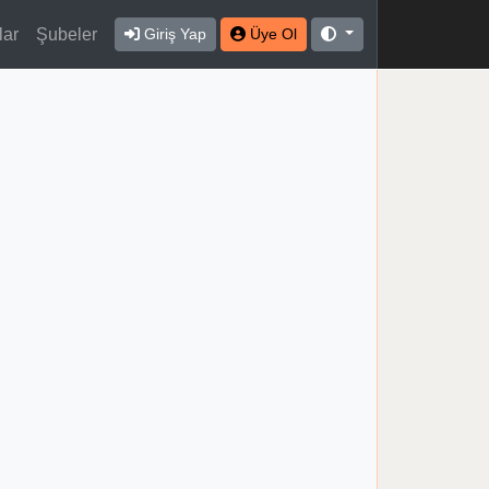
lar
Şubeler
Giriş Yap
Üye Ol