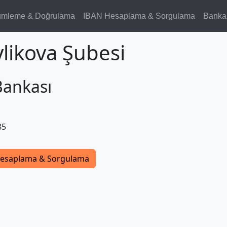
ümleme & Doğrulama
IBAN Hesaplama & Sorgulama
Banka
ylikova Şubesi
Bankası
85
esaplama & Sorgulama