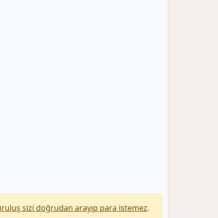
uruluş sizi doğrudan arayıp para istemez
.