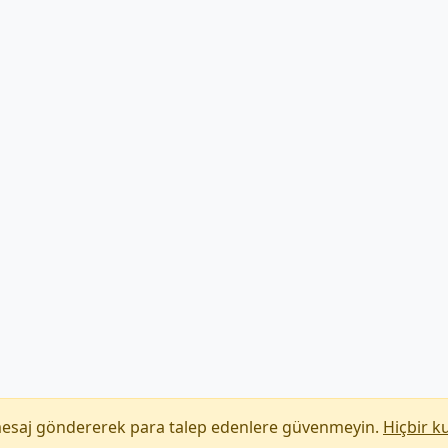
mesaj göndererek para talep edenlere güvenmeyin.
Hiçbir k