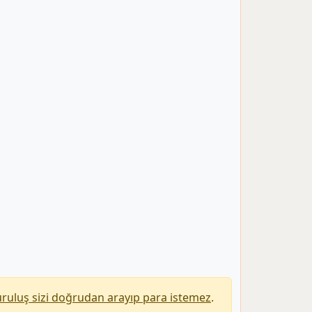
uruluş sizi doğrudan arayıp para istemez
.