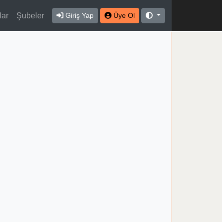
lar
Şubeler
Giriş Yap
Üye Ol