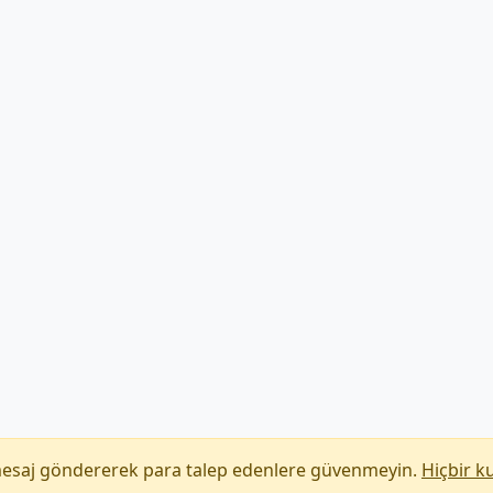
mesaj göndererek para talep edenlere güvenmeyin.
Hiçbir k