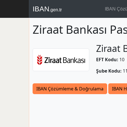
IBAN
IBAN Çöz
.gen.tr
Ziraat Bankası Pa
Ziraat 
EFT Kodu:
10
Şube Kodu:
1
IBAN Çözümleme & Doğrulama
IBAN H