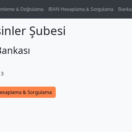
ümleme & Doğrulama
IBAN Hesaplama & Sorgulama
Banka
sinler Şubesi
Bankası
13
esaplama & Sorgulama