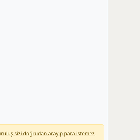
uruluş sizi doğrudan arayıp para istemez
.