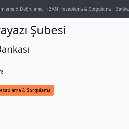
ümleme & Doğrulama
IBAN Hesaplama & Sorgulama
Banka
rayazı Şubesi
Bankası
76
esaplama & Sorgulama