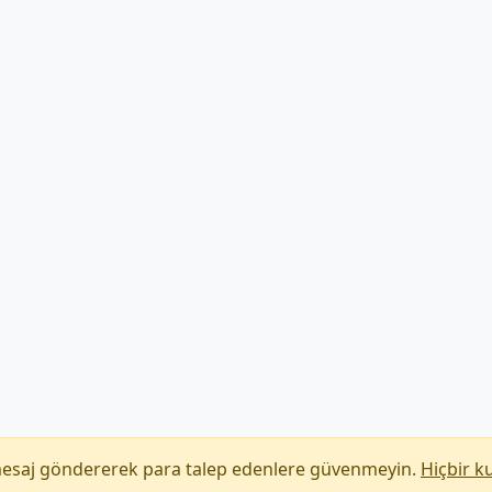
mesaj göndererek para talep edenlere güvenmeyin.
Hiçbir k