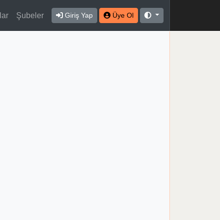
lar
Şubeler
Giriş Yap
Üye Ol