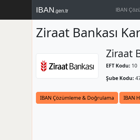
IBAN
IBAN Çöz
.gen.tr
Ziraat Bankası Ka
Ziraat 
EFT Kodu:
10
Şube Kodu:
4
IBAN Çözümleme & Doğrulama
IBAN H