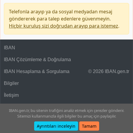
Telefonla arayıp ya da sosyal medyadan mesaj
göndererek para talep edenlere güvenmeyin.
Hiçbir kuruluş sizi doğrudan arayıp para istemez
.
IBAN
IBAN Çözümleme & Doğrulama
IBAN Hesaplama & Sorgulama
© 2026 IBAN.gen.tr
Bilgiler
İletişim
IBAN.gen.tr, bu sitenin trafiğini analiz etmek için çerezler gönderir.
Sitemizi kullanmanızla ilgili bilgiler bu amaç için paylaşılır.
Ayrıntıları inceleyin
Tamam