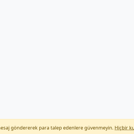
mesaj göndererek para talep edenlere güvenmeyin.
Hiçbir k