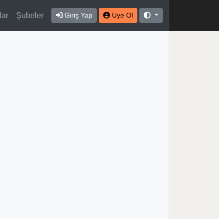
lar
Şubeler
Giriş Yap
Üye Ol