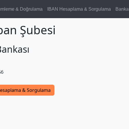
ümleme & Doğrulama
IBAN Hesaplama & Sorgulama
Banka
ban Şubesi
Bankası
56
esaplama & Sorgulama