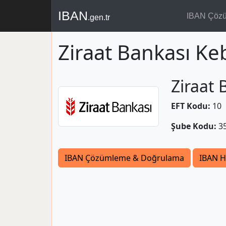
IBAN
IBAN Çöz
.gen.tr
Ziraat Bankası Ke
Ziraat 
EFT Kodu:
10
Şube Kodu:
3
IBAN Çözümleme & Doğrulama
IBAN H