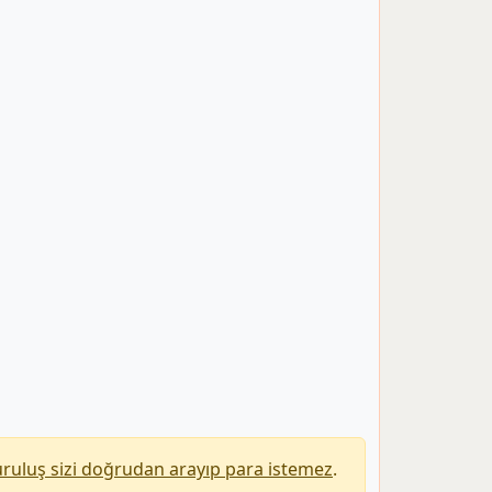
uruluş sizi doğrudan arayıp para istemez
.