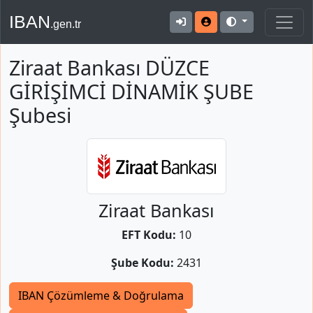
IBAN
.gen.tr
Ziraat Bankası DÜZCE
GİRİŞİMCİ DİNAMİK ŞUBE
Şubesi
Ziraat Bankası
EFT Kodu:
10
Şube Kodu:
2431
IBAN Çözümleme & Doğrulama