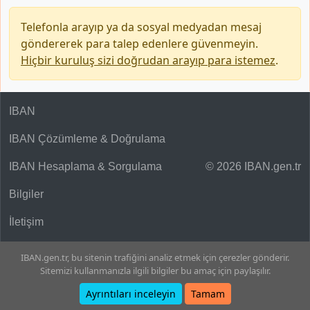
Telefonla arayıp ya da sosyal medyadan mesaj
göndererek para talep edenlere güvenmeyin.
Hiçbir kuruluş sizi doğrudan arayıp para istemez
.
IBAN
IBAN Çözümleme & Doğrulama
IBAN Hesaplama & Sorgulama
© 2026 IBAN.gen.tr
Bilgiler
İletişim
IBAN.gen.tr, bu sitenin trafiğini analiz etmek için çerezler gönderir.
Sitemizi kullanmanızla ilgili bilgiler bu amaç için paylaşılır.
Ayrıntıları inceleyin
Tamam