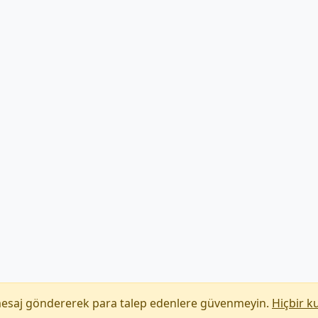
mesaj göndererek para talep edenlere güvenmeyin.
Hiçbir k