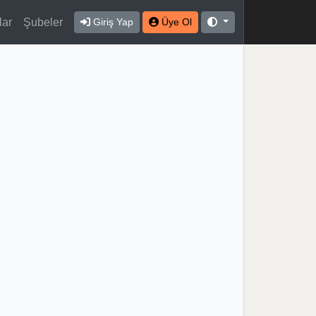
lar
Şubeler
Giriş Yap
Üye Ol