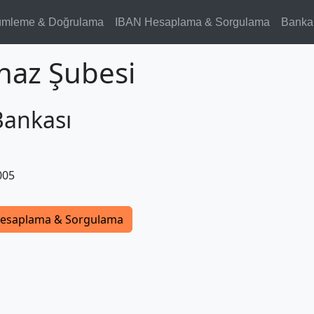
ümleme & Doğrulama
IBAN Hesaplama & Sorgulama
Banka
naz Şubesi
Bankası
005
esaplama & Sorgulama