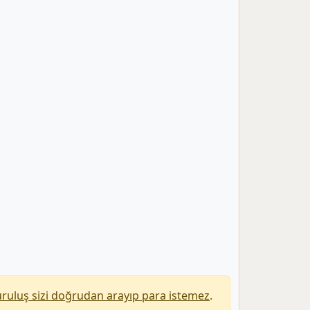
uruluş sizi doğrudan arayıp para istemez
.