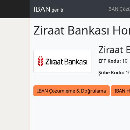
IBAN
IBAN Çöz
.gen.tr
Ziraat Bankası Ho
Ziraat 
EFT Kodu:
10
Şube Kodu:
1
IBAN Çözümleme & Doğrulama
IBAN H