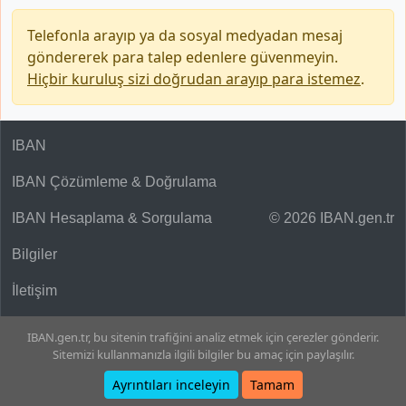
Telefonla arayıp ya da sosyal medyadan mesaj
göndererek para talep edenlere güvenmeyin.
Hiçbir kuruluş sizi doğrudan arayıp para istemez
.
IBAN
IBAN Çözümleme & Doğrulama
IBAN Hesaplama & Sorgulama
© 2026 IBAN.gen.tr
Bilgiler
İletişim
IBAN.gen.tr, bu sitenin trafiğini analiz etmek için çerezler gönderir.
Sitemizi kullanmanızla ilgili bilgiler bu amaç için paylaşılır.
Ayrıntıları inceleyin
Tamam