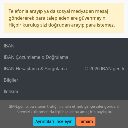
Telefonla arayıp ya da sosyal medyadan mesaj
göndererek para talep edenlere güvenmeyin.
Hiçbir kuruluş sizi doğrudan arayıp para istemez
.
IBAN
IBAN Çözümleme & Doğrulama
IBAN Hesaplama & Sorgulama
© 2026 IBAN.gen.tr
Bilgiler
İletişim
IBAN.gen.tr, bu sitenin trafiğini analiz etmek için çerezler gönderir.
Sitemizi kullanmanızla ilgili bilgiler bu amaç için paylaşılır.
Ayrıntıları inceleyin
Tamam