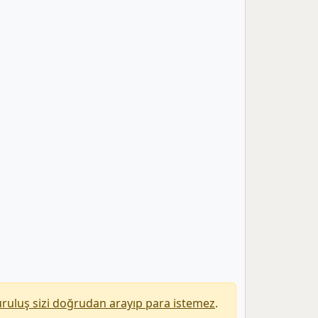
uruluş sizi doğrudan arayıp para istemez
.