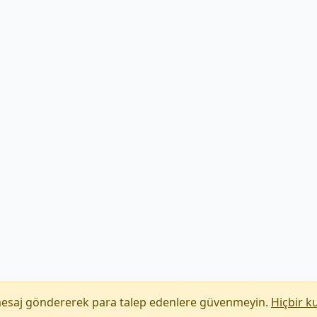
mesaj göndererek para talep edenlere güvenmeyin.
Hiçbir k