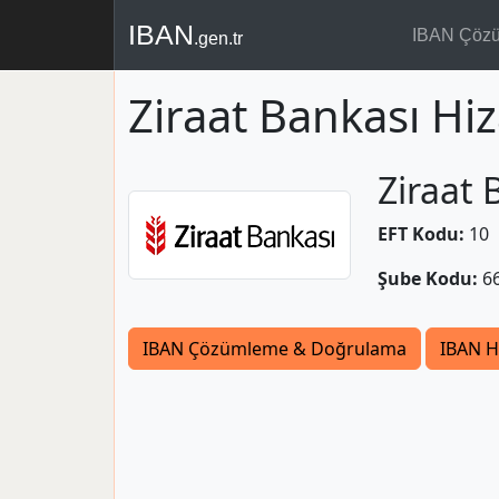
IBAN
IBAN Çöz
.gen.tr
Ziraat Bankası Hi
Ziraat 
EFT Kodu:
10
Şube Kodu:
6
IBAN Çözümleme & Doğrulama
IBAN H