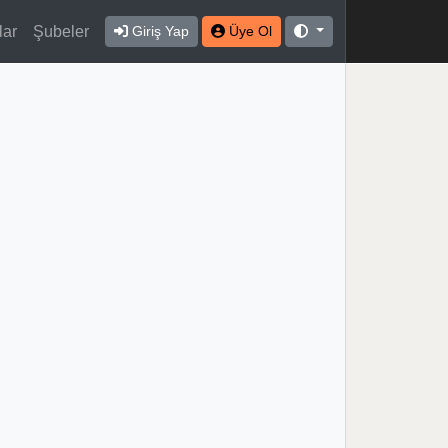
lar
Şubeler
Giriş Yap
Üye Ol