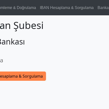
ümleme & Doğrulama
IBAN Hesaplama & Sorgulama
Banka
zan Şubesi
Bankası
63
esaplama & Sorgulama