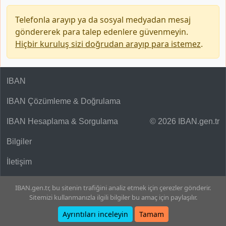
Telefonla arayıp ya da sosyal medyadan mesaj
göndererek para talep edenlere güvenmeyin.
Hiçbir kuruluş sizi doğrudan arayıp para istemez
.
IBAN
IBAN Çözümleme & Doğrulama
IBAN Hesaplama & Sorgulama
© 2026 IBAN.gen.tr
Bilgiler
İletişim
IBAN.gen.tr, bu sitenin trafiğini analiz etmek için çerezler gönderir.
Sitemizi kullanmanızla ilgili bilgiler bu amaç için paylaşılır.
Ayrıntıları inceleyin
Tamam