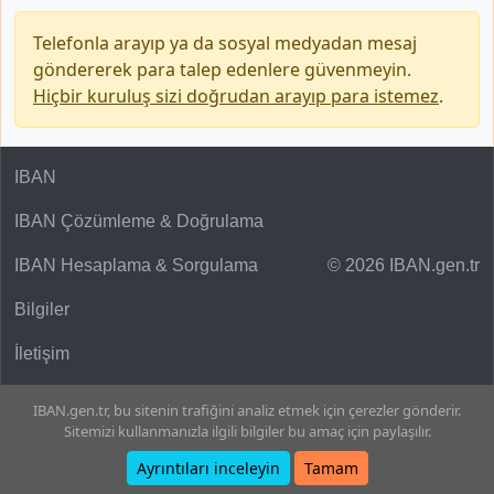
Telefonla arayıp ya da sosyal medyadan mesaj
göndererek para talep edenlere güvenmeyin.
Hiçbir kuruluş sizi doğrudan arayıp para istemez
.
IBAN
IBAN Çözümleme & Doğrulama
IBAN Hesaplama & Sorgulama
© 2026 IBAN.gen.tr
Bilgiler
İletişim
IBAN.gen.tr, bu sitenin trafiğini analiz etmek için çerezler gönderir.
Sitemizi kullanmanızla ilgili bilgiler bu amaç için paylaşılır.
Ayrıntıları inceleyin
Tamam