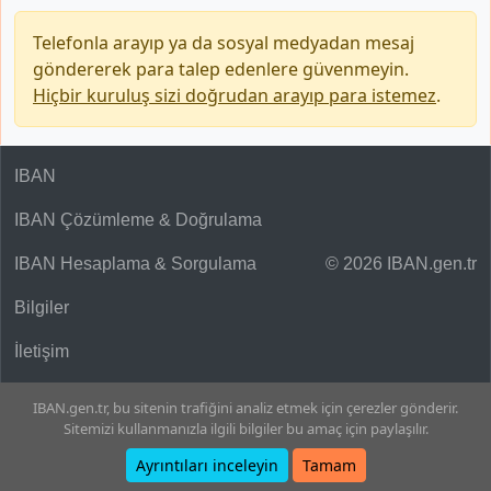
Telefonla arayıp ya da sosyal medyadan mesaj
göndererek para talep edenlere güvenmeyin.
Hiçbir kuruluş sizi doğrudan arayıp para istemez
.
IBAN
IBAN Çözümleme & Doğrulama
IBAN Hesaplama & Sorgulama
© 2026 IBAN.gen.tr
Bilgiler
İletişim
IBAN.gen.tr, bu sitenin trafiğini analiz etmek için çerezler gönderir.
Sitemizi kullanmanızla ilgili bilgiler bu amaç için paylaşılır.
Ayrıntıları inceleyin
Tamam