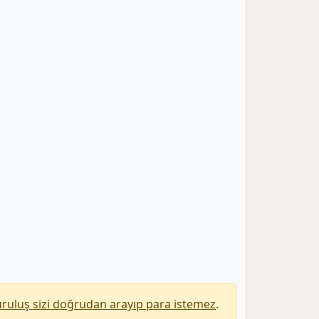
uruluş sizi doğrudan arayıp para istemez
.