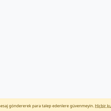
mesaj göndererek para talep edenlere güvenmeyin.
Hiçbir k