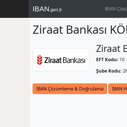
IBAN
IBAN Çöz
.gen.tr
Ziraat Bankası K
Ziraat 
EFT Kodu:
10
Şube Kodu:
2
IBAN Çözümleme & Doğrulama
IBAN H