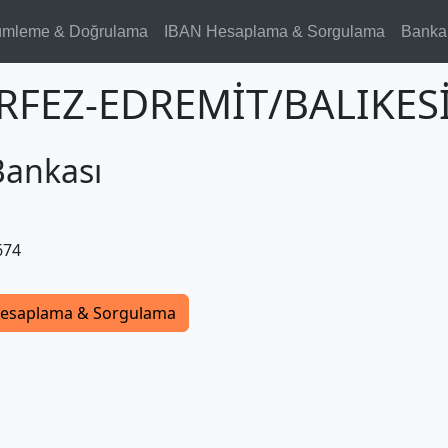
ümleme & Doğrulama
IBAN Hesaplama & Sorgulama
Banka
ÖRFEZ-EDREMİT/BALIKES
Bankası
674
esaplama & Sorgulama