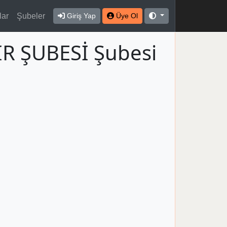
lar
Şubeler
Giriş Yap
Üye Ol
İR ŞUBESİ Şubesi