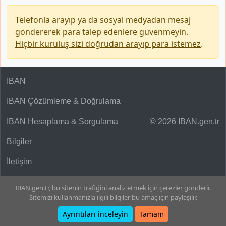
Telefonla arayıp ya da sosyal medyadan mesaj
göndererek para talep edenlere güvenmeyin.
Hiçbir kuruluş sizi doğrudan arayıp para istemez
.
IBAN
IBAN Çözümleme & Doğrulama
IBAN Hesaplama & Sorgulama
© 2026 IBAN.gen.tr
Bilgiler
İletişim
IBAN.gen.tr, bu sitenin trafiğini analiz etmek için çerezler gönderir.
Sitemizi kullanmanızla ilgili bilgiler bu amaç için paylaşılır.
Ayrıntıları inceleyin
Tamam