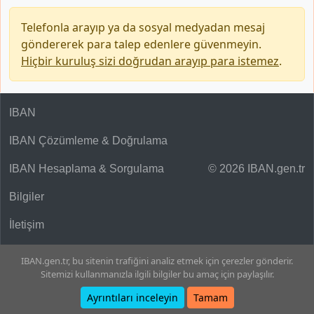
Telefonla arayıp ya da sosyal medyadan mesaj
göndererek para talep edenlere güvenmeyin.
Hiçbir kuruluş sizi doğrudan arayıp para istemez
.
IBAN
IBAN Çözümleme & Doğrulama
IBAN Hesaplama & Sorgulama
© 2026 IBAN.gen.tr
Bilgiler
İletişim
IBAN.gen.tr, bu sitenin trafiğini analiz etmek için çerezler gönderir.
Sitemizi kullanmanızla ilgili bilgiler bu amaç için paylaşılır.
Ayrıntıları inceleyin
Tamam