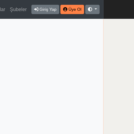
lar
Şubeler
Giriş Yap
Üye Ol