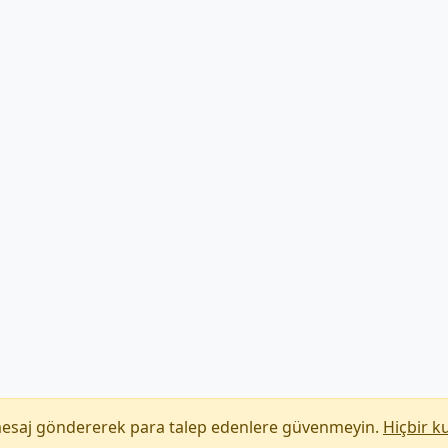
mesaj göndererek para talep edenlere güvenmeyin.
Hiçbir k