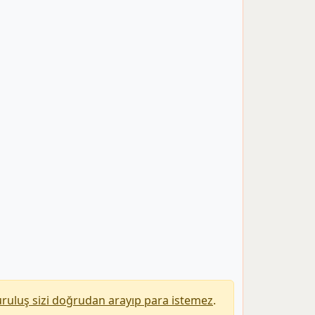
uruluş sizi doğrudan arayıp para istemez
.