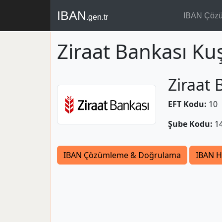
IBAN
IBAN Çöz
.gen.tr
Ziraat Bankası Ku
Ziraat 
EFT Kodu:
10
Şube Kodu:
1
IBAN Çözümleme & Doğrulama
IBAN H