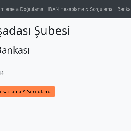
ümleme & Doğrulama
IBAN Hesaplama & Sorgulama
Banka
şadası Şubesi
Bankası
44
esaplama & Sorgulama