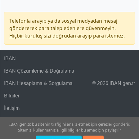
Telefonla arayıp ya da sosyal medyadan mesaj
göndererek para talep edenlere güvenmeyin.
Hiçbir kuruluş sizi doğrudan arayıp para istemez
.
IBAN
IBAN Çözümleme & Doğrulama
IBAN Hesaplama & Sorgulama
© 2026 IBAN.gen.tr
Bilgiler
İletişim
IBAN.gen.tr, bu sitenin trafiğini analiz etmek için çerezler gönderir.
Sitemizi kullanmanızla ilgili bilgiler bu amaç için paylaşılır.