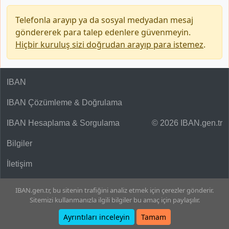
Telefonla arayıp ya da sosyal medyadan mesaj
göndererek para talep edenlere güvenmeyin.
Hiçbir kuruluş sizi doğrudan arayıp para istemez
.
IBAN
IBAN Çözümleme & Doğrulama
IBAN Hesaplama & Sorgulama
© 2026 IBAN.gen.tr
Bilgiler
İletişim
IBAN.gen.tr, bu sitenin trafiğini analiz etmek için çerezler gönderir.
Sitemizi kullanmanızla ilgili bilgiler bu amaç için paylaşılır.
Ayrıntıları inceleyin
Tamam