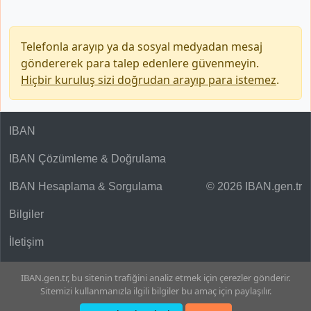
Telefonla arayıp ya da sosyal medyadan mesaj
göndererek para talep edenlere güvenmeyin.
Hiçbir kuruluş sizi doğrudan arayıp para istemez
.
IBAN
IBAN Çözümleme & Doğrulama
IBAN Hesaplama & Sorgulama
© 2026 IBAN.gen.tr
Bilgiler
İletişim
IBAN.gen.tr, bu sitenin trafiğini analiz etmek için çerezler gönderir.
Sitemizi kullanmanızla ilgili bilgiler bu amaç için paylaşılır.