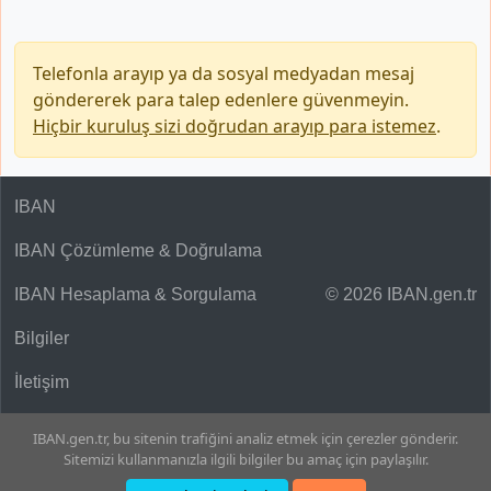
Telefonla arayıp ya da sosyal medyadan mesaj
göndererek para talep edenlere güvenmeyin.
Hiçbir kuruluş sizi doğrudan arayıp para istemez
.
IBAN
IBAN Çözümleme & Doğrulama
IBAN Hesaplama & Sorgulama
© 2026 IBAN.gen.tr
Bilgiler
İletişim
IBAN.gen.tr, bu sitenin trafiğini analiz etmek için çerezler gönderir.
Sitemizi kullanmanızla ilgili bilgiler bu amaç için paylaşılır.