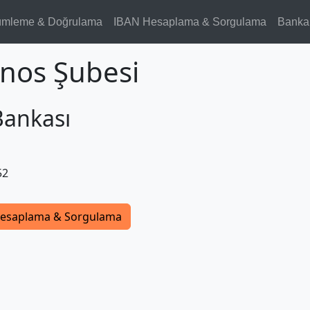
ümleme & Doğrulama
IBAN Hesaplama & Sorgulama
Banka
tnos Şubesi
Bankası
52
esaplama & Sorgulama