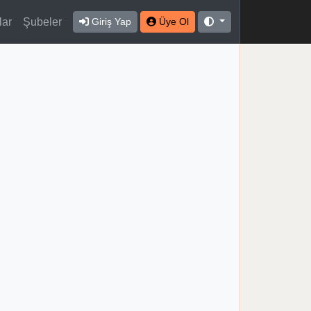
lar
Şubeler
Giriş Yap
Üye Ol