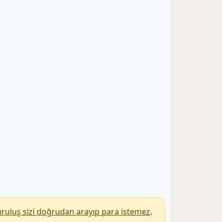
uruluş sizi doğrudan arayıp para istemez
.