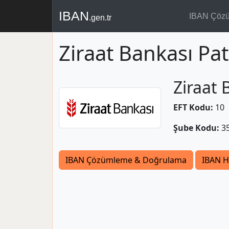
IBAN
IBAN Çöz
.gen.tr
Ziraat Bankası Pa
Ziraat 
EFT Kodu:
10
Şube Kodu:
3
IBAN Çözümleme & Doğrulama
IBAN H