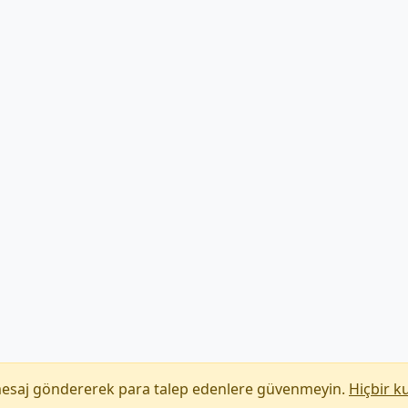
mesaj göndererek para talep edenlere güvenmeyin.
Hiçbir k