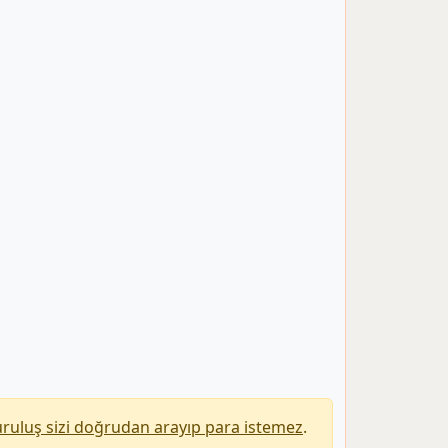
uruluş sizi doğrudan arayıp para istemez
.