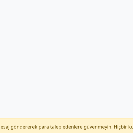
mesaj göndererek para talep edenlere güvenmeyin.
Hiçbir k