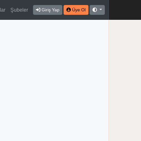
lar
Şubeler
Giriş Yap
Üye Ol