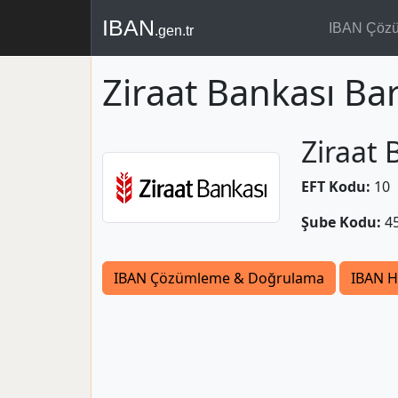
IBAN
IBAN Çöz
.gen.tr
Ziraat Bankası Bar
Ziraat 
EFT Kodu:
10
Şube Kodu:
4
IBAN Çözümleme & Doğrulama
IBAN H