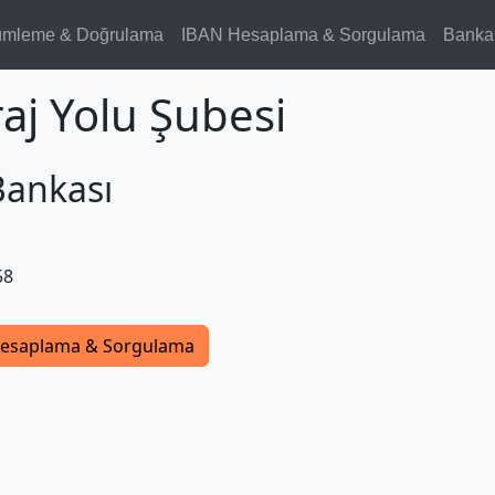
ümleme & Doğrulama
IBAN Hesaplama & Sorgulama
Banka
aj Yolu Şubesi
Bankası
58
esaplama & Sorgulama