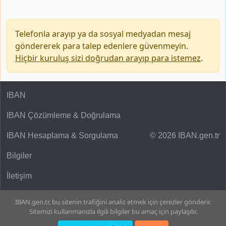
Telefonla arayıp ya da sosyal medyadan mesaj
göndererek para talep edenlere güvenmeyin.
Hiçbir kuruluş sizi doğrudan arayıp para istemez
.
IBAN
IBAN Çözümleme & Doğrulama
IBAN Hesaplama & Sorgulama
© 2026 IBAN.gen.tr
Bilgiler
İletişim
IBAN.gen.tr, bu sitenin trafiğini analiz etmek için çerezler gönderir.
Sitemizi kullanmanızla ilgili bilgiler bu amaç için paylaşılır.