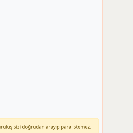
uruluş sizi doğrudan arayıp para istemez
.