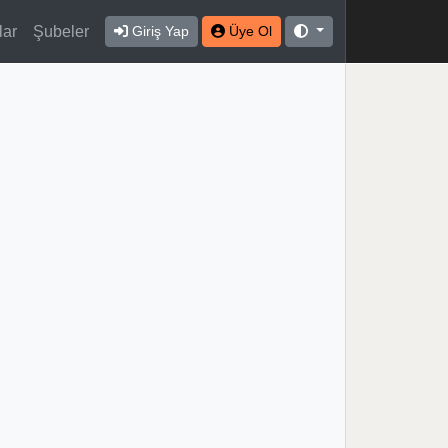
lar
Şubeler
Giriş Yap
Üye Ol