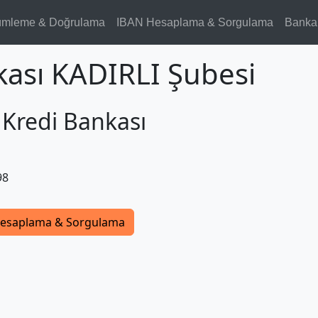
ümleme & Doğrulama
IBAN Hesaplama & Sorgulama
Banka
kası KADIRLI Şubesi
 Kredi Bankası
98
esaplama & Sorgulama