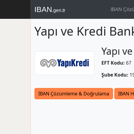
IBAN
IBAN Çöz
.gen.tr
Yapı ve Kredi Ban
Yapı ve
EFT Kodu:
67
Şube Kodu:
1
IBAN Çözümleme & Doğrulama
IBAN H