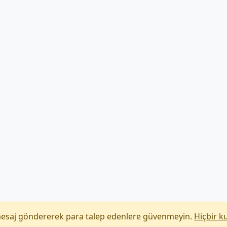
mesaj göndererek para talep edenlere güvenmeyin.
Hiçbir k