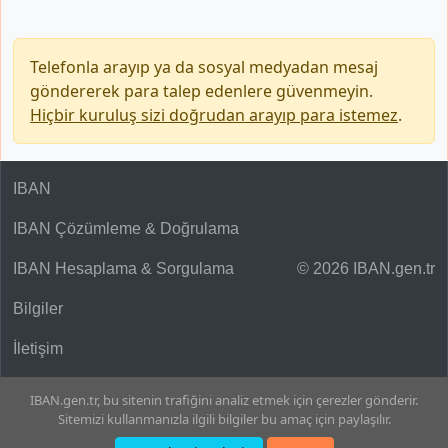
Telefonla arayıp ya da sosyal medyadan mesaj
göndererek para talep edenlere güvenmeyin.
Hiçbir kuruluş sizi doğrudan arayıp para istemez
.
IBAN
IBAN Çözümleme & Doğrulama
IBAN Hesaplama & Sorgulama
© 2026 IBAN.gen.tr
Bilgiler
İletişim
IBAN.gen.tr, bu sitenin trafiğini analiz etmek için çerezler gönderir.
Sitemizi kullanmanızla ilgili bilgiler bu amaç için paylaşılır.