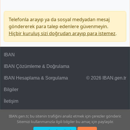
Telefonla arayıp ya da sosyal medyadan mesaj
göndererek para talep edenlere güvenmeyin.
Hiçbir kuruluş sizi doğrudan arayıp para istemez
.
IBAN
IBAN Çözümleme & Doğrulama
IBAN Hesaplama & Sorgulama
© 2026 IBAN.gen.tr
Bilgiler
İletişim
IBAN.gen.tr, bu sitenin trafiğini analiz etmek için çerezler gönderir.
Sitemizi kullanmanızla ilgili bilgiler bu amaç için paylaşılır.