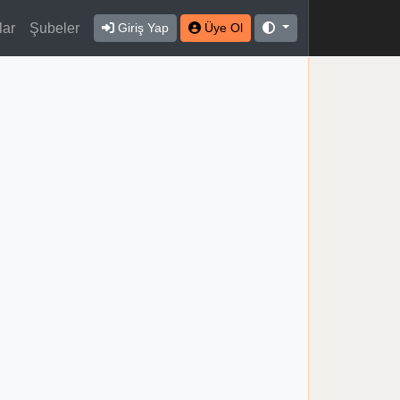
lar
Şubeler
Giriş Yap
Üye Ol