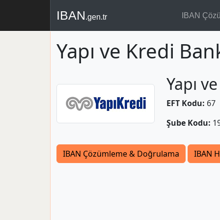
IBAN
IBAN Çöz
.gen.tr
Yapı ve Kredi Ban
Yapı ve
EFT Kodu:
67
Şube Kodu:
1
IBAN Çözümleme & Doğrulama
IBAN H