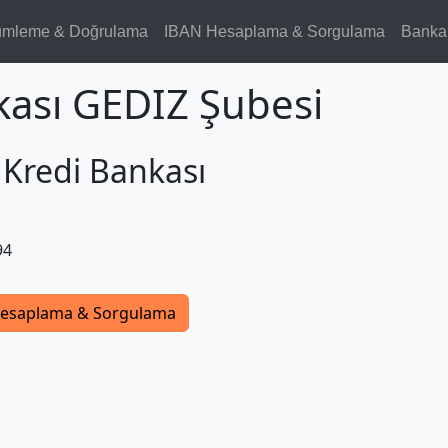
ümleme & Doğrulama
IBAN Hesaplama & Sorgulama
Banka
kası GEDIZ Şubesi
 Kredi Bankası
94
esaplama & Sorgulama