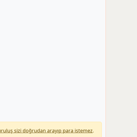
uruluş sizi doğrudan arayıp para istemez
.