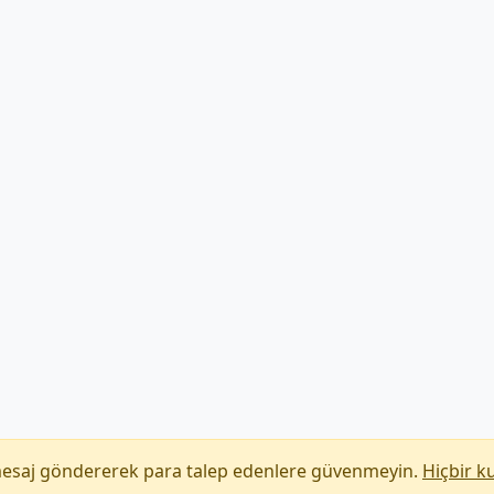
mesaj göndererek para talep edenlere güvenmeyin.
Hiçbir k