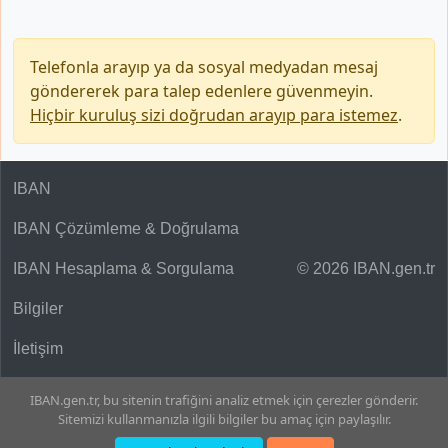
Telefonla arayıp ya da sosyal medyadan mesaj
göndererek para talep edenlere güvenmeyin.
Hiçbir kuruluş sizi doğrudan arayıp para istemez
.
IBAN
IBAN Çözümleme & Doğrulama
IBAN Hesaplama & Sorgulama
© 2026 IBAN.gen.tr
Bilgiler
İletişim
IBAN.gen.tr, bu sitenin trafiğini analiz etmek için çerezler gönderir.
Sitemizi kullanmanızla ilgili bilgiler bu amaç için paylaşılır.