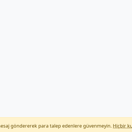
mesaj göndererek para talep edenlere güvenmeyin.
Hiçbir k