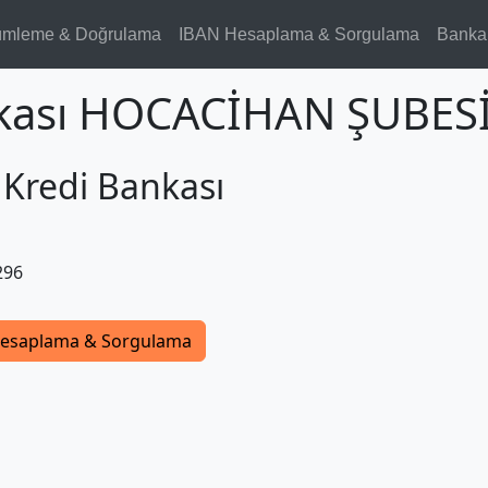
ümleme & Doğrulama
IBAN Hesaplama & Sorgulama
Banka
nkası HOCACİHAN ŞUBESİ
 Kredi Bankası
296
esaplama & Sorgulama