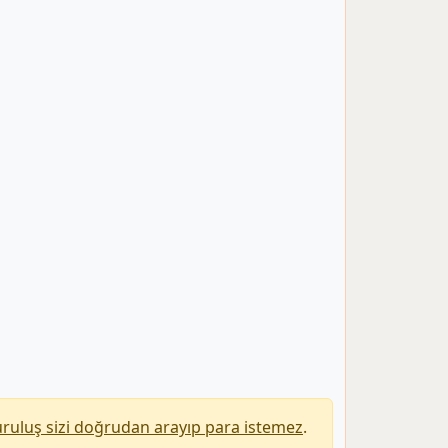
uruluş sizi doğrudan arayıp para istemez
.