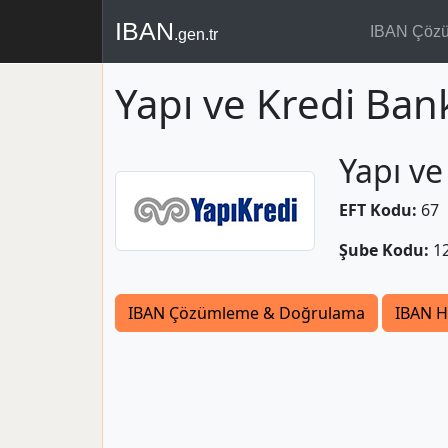
IBAN
IBAN Çöz
.gen.tr
Yapı ve Kredi Ba
Yapı ve
EFT Kodu:
67
Şube Kodu:
1
IBAN Çözümleme & Doğrulama
IBAN H