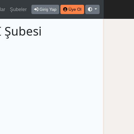
lar
Şubeler
Giriş Yap
Üye Ol
 Şubesi