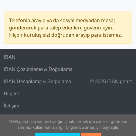
Telefonla arayıp ya da sosyal medyadan mesaj
göndererek para talep edenlere güvenmeyin.
Hiçbir kuruluş sizi doğrudan arayıp para istemez
.
IBAN
IBAN Çözümleme & Doğrulama
IBAN Hesaplama & Sorgulama
© 2026 IBAN.gen.tr
Bilgiler
İletişim
IBAN.gen.tr, bu sitenin trafiğini analiz etmek için çerezler gönderir.
Sitemizi kullanmanızla ilgili bilgiler bu amaç için paylaşılır.